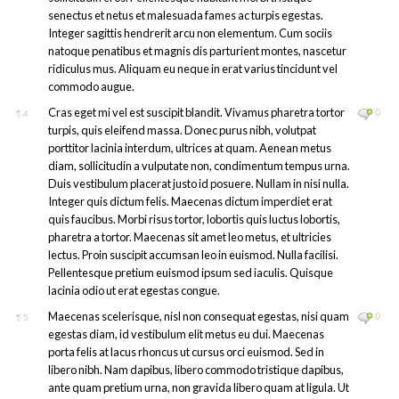
senectus et netus et malesuada fames ac turpis egestas.
Integer sagittis hendrerit arcu non elementum. Cum sociis
natoque penatibus et magnis dis parturient montes, nascetur
ridiculus mus. Aliquam eu neque in erat varius tincidunt vel
commodo augue.
Cras eget mi vel est suscipit blandit. Vivamus pharetra tortor
0
¶
4
turpis, quis eleifend massa. Donec purus nibh, volutpat
porttitor lacinia interdum, ultrices at quam. Aenean metus
diam, sollicitudin a vulputate non, condimentum tempus urna.
Duis vestibulum placerat justo id posuere. Nullam in nisi nulla.
Integer quis dictum felis. Maecenas dictum imperdiet erat
quis faucibus. Morbi risus tortor, lobortis quis luctus lobortis,
pharetra a tortor. Maecenas sit amet leo metus, et ultricies
lectus. Proin suscipit accumsan leo in euismod. Nulla facilisi.
Pellentesque pretium euismod ipsum sed iaculis. Quisque
lacinia odio ut erat egestas congue.
Maecenas scelerisque, nisl non consequat egestas, nisi quam
0
¶
5
egestas diam, id vestibulum elit metus eu dui. Maecenas
porta felis at lacus rhoncus ut cursus orci euismod. Sed in
libero nibh. Nam dapibus, libero commodo tristique dapibus,
ante quam pretium urna, non gravida libero quam at ligula. Ut