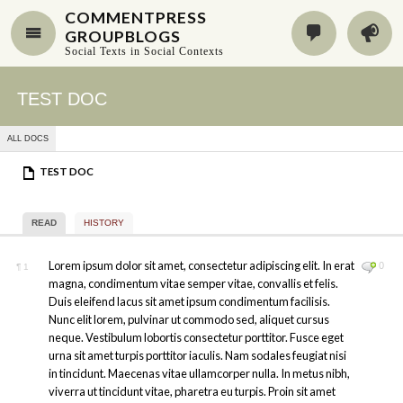
COMMENTPRESS
GROUPBLOGS
Social Texts in Social Contexts
TEST DOC
ALL DOCS
TEST DOC
READ
HISTORY
Lorem ipsum dolor sit amet, consectetur adipiscing elit. In erat
0
¶
1
magna, condimentum vitae semper vitae, convallis et felis.
Duis eleifend lacus sit amet ipsum condimentum facilisis.
Nunc elit lorem, pulvinar ut commodo sed, aliquet cursus
neque. Vestibulum lobortis consectetur porttitor. Fusce eget
urna sit amet turpis porttitor iaculis. Nam sodales feugiat nisi
in tincidunt. Maecenas vitae ullamcorper nulla. In metus nibh,
viverra ut tincidunt vitae, pharetra eu turpis. Proin sit amet