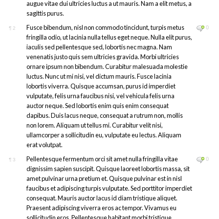
augue vitae dui ultricies luctus a ut mauris. Nam a elit metus, a
sagittis purus.
Fusce bibendum, nisl non commodo tincidunt, turpis metus
0
¶
2
fringilla odio, ut lacinia nulla tellus eget neque. Nulla elit purus,
iaculis sed pellentesque sed, lobortis nec magna. Nam
venenatis justo quis sem ultricies gravida. Morbi ultricies
ornare ipsum non bibendum. Curabitur malesuada molestie
luctus. Nunc ut mi nisi, vel dictum mauris. Fusce lacinia
lobortis viverra. Quisque accumsan, purus id imperdiet
vulputate, felis urna faucibus nisi, vel vehicula felis urna
auctor neque. Sed lobortis enim quis enim consequat
dapibus. Duis lacus neque, consequat a rutrum non, mollis
non lorem. Aliquam ut tellus mi. Curabitur velit nisi,
ullamcorper a sollicitudin eu, vulputate eu lectus. Aliquam
erat volutpat.
Pellentesque fermentum orci sit amet nulla fringilla vitae
0
¶
3
dignissim sapien suscipit. Quisque laoreet lobortis massa, sit
amet pulvinar urna pretium et. Quisque pulvinar est in nisl
faucibus et adipiscing turpis vulputate. Sed porttitor imperdiet
consequat. Mauris auctor lacus id diam tristique aliquet.
Praesent adipiscing viverra eros ac tempor. Vivamus eu
sollicitudin eros. Pellentesque habitant morbi tristique